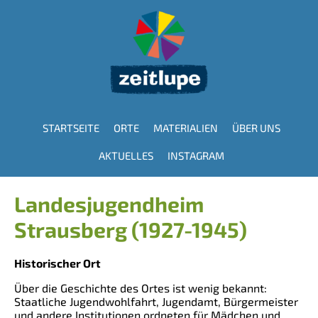
Direkt
zum
Inhalt
STARTSEITE
ORTE
MATERIALIEN
ÜBER UNS
Hauptnavigation
AKTUELLES
INSTAGRAM
Landesjugendheim
Strausberg (1927-1945)
Historischer Ort
Über die Geschichte des Ortes ist wenig bekannt:
Staatliche Jugendwohlfahrt, Jugendamt, Bürgermeister
und andere Institutionen ordneten für Mädchen und