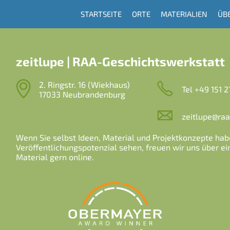
STARTSEITE
ORTE
MATERIALIEN
ÜB
Hauptnavigation
zeitlupe | RAA-Geschichtswerkstatt
2. Ringstr. 16 (Wiekhaus)
Tel
+49 151 
17033 Neubrandenburg
zeitlupe@ra
Wenn Sie selbst Ideen, Material und Projektkonzepte hab
Veröffentlichungspotenzial sehen, freuen wir uns über ein
Material gern online.