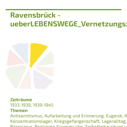
Ravensbrück -
ueberLEBENSWEGE_Vernetzungs
Zeiträume
1933-1939
1939-1945
Themen
Antisemitismus
Aufarbeitung und Erinnerung
Eugenik
K
Konzentrationslager
Kriegsgefangenschaft
Lageralltag
Rassismus
Regionale Spurensuche
Selbstbehauptung u