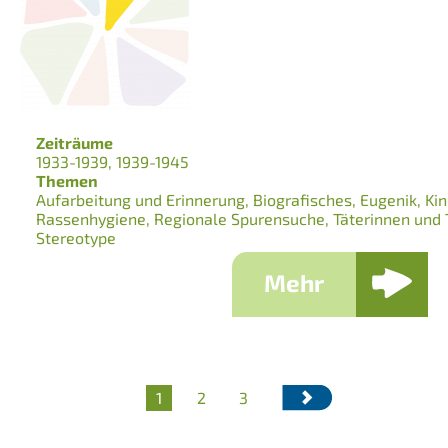
Zeiträume
1933-1939
1939-1945
Themen
Aufarbeitung und Erinnerung
Biografisches
Eugenik
Kin
Rassenhygiene
Regionale Spurensuche
Täterinnen und 
Stereotype
Mehr
Aktuelle
1
Seite
2
Seite
3
Seitennummerierung
Seite