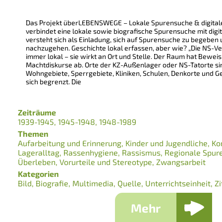
Das Projekt überLEBENSWEGE – Lokale Spurensuche & digital
verbindet eine lokale sowie biografische Spurensuche mit dig
versteht sich als Einladung, sich auf Spurensuche zu begeben
nachzugehen. Geschichte lokal erfassen, aber wie? „Die NS-V
immer lokal – sie wirkt an Ort und Stelle. Der Raum hat Beweis
Machtdiskurse ab. Orte der KZ-Außenlager oder NS-Tatorte si
Wohngebiete, Sperrgebiete, Kliniken, Schulen, Denkorte und Ge
sich begrenzt. Die
Zeiträume
1939-1945
1945-1948
1948-1989
Themen
Aufarbeitung und Erinnerung
Kinder und Jugendliche
Ko
Lageralltag
Rassenhygiene
Rassismus
Regionale Spur
Überleben
Vorurteile und Stereotype
Zwangsarbeit
Kategorien
Bild
Biografie
Multimedia
Quelle
Unterrichtseinheit
Zi
Mehr