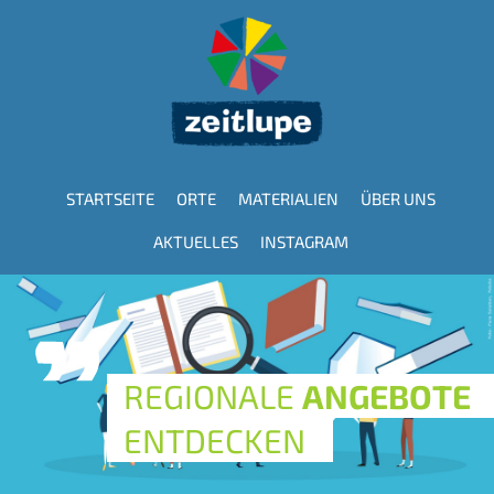
Direkt
zum
Inhalt
STARTSEITE
ORTE
MATERIALIEN
ÜBER UNS
Hauptnavigation
AKTUELLES
INSTAGRAM
REGIONALE
ANGEBOTE
ENTDECKEN