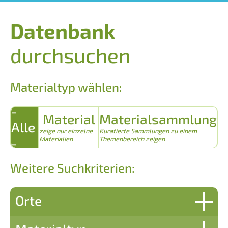
Datenbank
durchsuchen
Materialtyp wählen:
-
Material
Materialsammlung
Alle
zeige nur einzelne
Kuratierte Sammlungen zu einem
-
Materialien
Themenbereich zeigen
Weitere Suchkriterien:
Orte
Domjüch-Neustrelitz – Heil- und