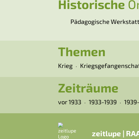
Historische
Or
Pädagogische Werkstat
Themen
Krieg
Kriegsgefangenscha
Zeiträume
vor 1933
1933-1939
1939
zeitlupe | R