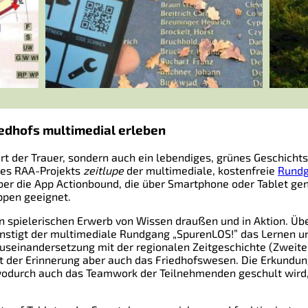
edhofs multimedial erleben
 Ort der Trauer, sondern auch ein lebendiges, grünes Geschich
des RAA-Projekts
zeitlupe
der multimediale, kostenfreie
Rundg
über die App Actionbound, die über Smartphone oder Tablet ge
uppen geeignet.
n spielerischen Erwerb von Wissen draußen und in Aktion. Ü
nstigt der multimediale Rundgang „SpurenLOS!” das Lernen u
 Auseinandersetzung mit der regionalen Zeitgeschichte (Zweite
t der Erinnerung aber auch das Friedhofswesen. Die Erkundung
 wodurch auch das Teamwork der Teilnehmenden geschult wird, 