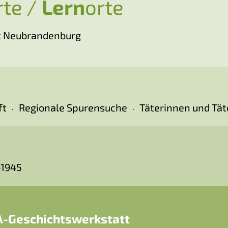
te /
Lern
orte
t Neubrandenburg
ft
Regionale Spurensuche
Täterinnen und Tät
-1945
AA-Geschichtswerkstatt