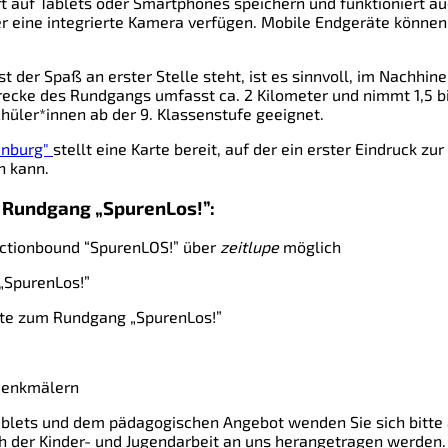
rt auf Tablets oder Smartphones speichern und funktioniert a
ber eine integrierte Kamera verfügen. Mobile Endgeräte können
der Spaß an erster Stelle steht, ist es sinnvoll, im Nachhin
ecke des Rundgangs umfasst ca. 2 Kilometer und nimmt 1,5 bi
chüler*innen ab der 9. Klassenstufe geeignet.
enburg"
stellt eine Karte bereit, auf der ein erster Eindruck z
n kann.
 Rundgang „SpurenLos!”:
Actionbound “SpurenLOS!” über
zeitlupe
möglich
„SpurenLos!”
fte zum Rundgang „SpurenLos!”
 Denkmälern
Tablets und dem pädagogischen Angebot wenden Sie sich bitte 
h der Kinder- und Jugendarbeit an uns herangetragen werden.