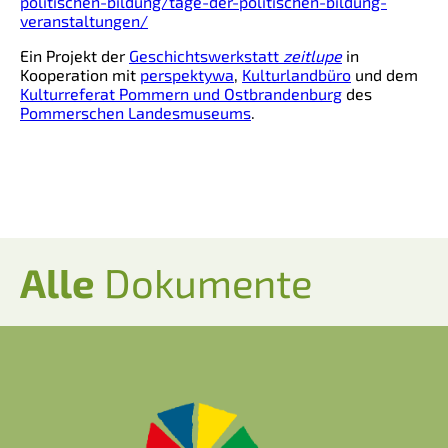
politischen-bildung/tage-der-politischen-bildung-
veranstaltungen/
Ein Projekt der
Geschichtswerkstatt
zeitlupe
in
Kooperation mit
perspektywa
,
Kulturlandbüro
und dem
Kulturreferat Pommern und Ostbrandenburg
des
Pommerschen Landesmuseums
.
Alle
Dokumente