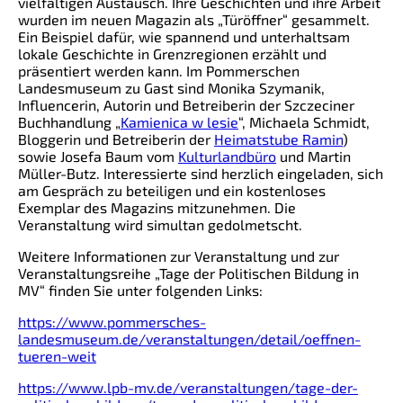
vielfältigen Austausch. Ihre Geschichten und ihre Arbeit
wurden im neuen Magazin als „Türöffner“ gesammelt.
Ein Beispiel dafür, wie spannend und unterhaltsam
lokale Geschichte in Grenzregionen erzählt und
präsentiert werden kann. Im Pommerschen
Landesmuseum zu Gast sind Monika Szymanik,
Influencerin, Autorin und Betreiberin der Szczeciner
Buchhandlung „
Kamienica w lesie
“, Michaela Schmidt,
Bloggerin und Betreiberin der
Heimatstube Ramin
)
sowie Josefa Baum vom
Kulturlandbüro
und Martin
Müller-Butz. Interessierte sind herzlich eingeladen, sich
am Gespräch zu beteiligen und ein kostenloses
Exemplar des Magazins mitzunehmen. Die
Veranstaltung wird simultan gedolmetscht.
Weitere Informationen zur Veranstaltung und zur
Veranstaltungsreihe „Tage der Politischen Bildung in
MV“ finden Sie unter folgenden Links:
https://www.pommersches-
landesmuseum.de/veranstaltungen/detail/oeffnen-
tueren-weit
https://www.lpb-mv.de/veranstaltungen/tage-der-