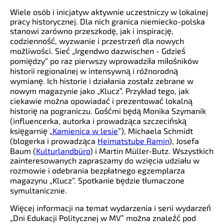
Wiele osób i inicjatyw aktywnie uczestniczy w lokalnej
pracy historycznej. Dla nich granica niemiecko-polska
stanowi zarówno przeszkodę, jak i inspirację,
codzienność, wyzwanie i przestrzeń dla nowych
możliwości. Sieć „Irgendwo dazwischen - Gdzieś
pomiędzy“ po raz pierwszy wprowadziła miłośników
historii regionalnej w intensywną i różnorodną
wymianę. Ich historie i działania zostałz zebrane w
nowym magazynie jako „Klucz”. Przykład tego, jak
ciekawie można opowiadać i prezentować lokalną
historię na pograniczu. Gośćmi będą Monika Szymanik
(influencerka, autorka i prowadząca szczecińską
księgarnię „
Kamienica w lesie
”), Michaela Schmidt
(blogerka i prowadząca
Heimatstube Ramin
), Josefa
Baum (
Kulturlandbüro
) i Martin Müller-Butz. Wszystkich
zainteresowanych zapraszamy do wzięcia udziału w
rozmowie i odebrania bezpłatnego egzemplarza
magazynu „Klucz“. Spotkanie będzie tłumaczone
symultanicznie.
Więcej informacji na temat wydarzenia i serii wydarzeń
„Dni Edukacji Politycznej w MV” można znaleźć pod