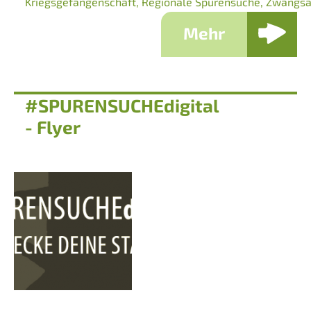
Kriegsgefangenschaft
Regionale Spurensuche
Zwangsa
Mehr
#SPURENSUCHEdigital
- Flyer