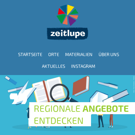
Direkt
zum
Inhalt
STARTSEITE
ORTE
MATERIALIEN
ÜBER UNS
Hauptnavigation
AKTUELLES
INSTAGRAM
REGIONALE
ANGEBOTE
ENTDECKEN