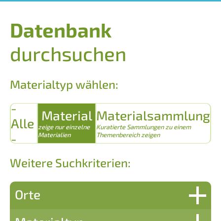
Datenbank
durchsuchen
Materialtyp wählen:
-
Material
Materialsammlung
Alle
zeige nur einzelne
Kuratierte Sammlungen zu einem
-
Materialien
Themenbereich zeigen
Weitere Suchkriterien:
Orte
Domjüch-Neustrelitz – Heil- und