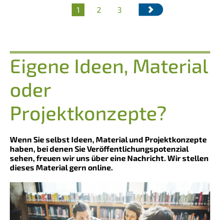
Aktuelle
1
Seite
2
Seite
3
Seitennummerierung
Seite
Eigene Ideen, Material
oder
Projektkonzepte?
Wenn Sie selbst Ideen, Material und Projektkonzepte
haben, bei denen Sie Veröffentlichungspotenzial
sehen, freuen wir uns über eine Nachricht. Wir stellen
dieses Material gern online.