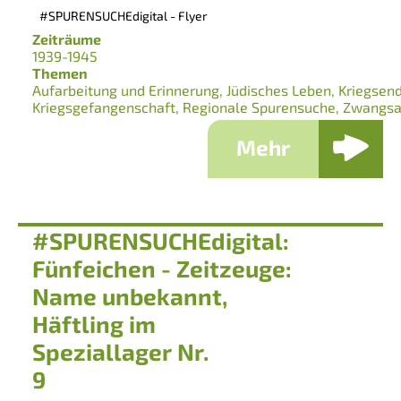
#SPURENSUCHEdigital - Flyer
Zeiträume
1939-1945
Themen
Aufarbeitung und Erinnerung
Jüdisches Leben
Kriegsen
Kriegsgefangenschaft
Regionale Spurensuche
Zwangsa
Mehr
#SPURENSUCHEdigital:
Fünfeichen - Zeitzeuge:
Name unbekannt,
Häftling im
Speziallager Nr.
9