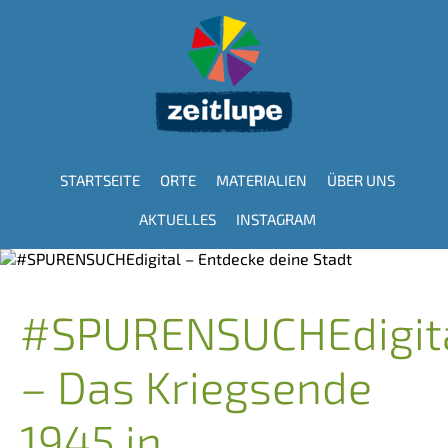
Direkt
zum
Inhalt
STARTSEITE
ORTE
MATERIALIEN
ÜBER UNS
Hauptnavigation
AKTUELLES
INSTAGRAM
#SPURENSUCHEdigit
– Das Kriegsende
1945 in