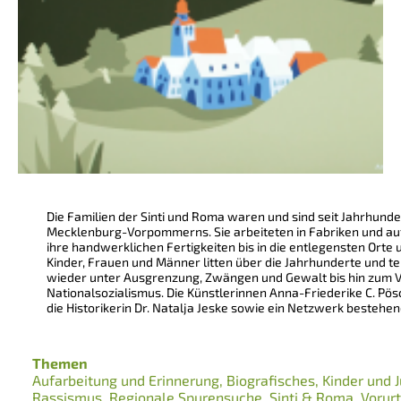
Die Familien der Sinti und Roma waren und sind seit Jahrhun
Mecklenburg-Vorpommerns. Sie arbeiteten in Fabriken und au
ihre handwerklichen Fertigkeiten bis in die entlegensten Orte
Kinder, Frauen und Männer litten über die Jahrhunderte und te
wieder unter Ausgrenzung, Zwängen und Gewalt bis hin zum Vö
Nationalsozialismus. Die Künstlerinnen Anna-Friederike C. Pö
die Historikerin Dr. Natalja Jeske sowie ein Netzwerk bestehen
Themen
Aufarbeitung und Erinnerung
Biografisches
Kinder und 
Rassismus
Regionale Spurensuche
Sinti & Roma
Vorurt