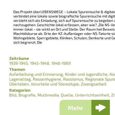
Das Projekt überLEBENSWEGE – Lokale Spurensuche & digital
verbindet eine lokale sowie biografische Spurensuche mit dig
versteht sich als Einladung, sich auf Spurensuche zu begeben
nachzugehen. Geschichte lokal erfassen, aber wie? „Die NS-V
immer lokal – sie wirkt an Ort und Stelle. Der Raum hat Beweis
Machtdiskurse ab. Orte der KZ-Außenlager oder NS-Tatorte si
Wohngebiete, Sperrgebiete, Kliniken, Schulen, Denkorte und Ge
sich begrenzt. Die
Zeiträume
1939-1945
1945-1948
1948-1989
Themen
Aufarbeitung und Erinnerung
Kinder und Jugendliche
Ko
Lageralltag
Rassenhygiene
Rassismus
Regionale Spur
Überleben
Vorurteile und Stereotype
Zwangsarbeit
Kategorien
Bild
Biografie
Multimedia
Quelle
Unterrichtseinheit
Zi
Mehr