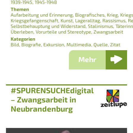
1939-1945
1945-1948
Themen
Aufarbeitung und Erinnerung
Biografisches
Krieg
Krieg
Kriegsgefangenschaft
Kunst
Lageralltag
Rassismus
Re
Selbstbehauptung und Widerstand
Stalinismus
Täterin
Überleben
Vorurteile und Stereotype
Zwangsarbeit
Kategorien
Bild
Biografie
Exkursion
Multimedia
Quelle
Zitat
Mehr
#SPURENSUCHEdigital
– Zwangsarbeit in
Neubrandenburg