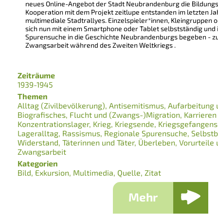
neues Online-Angebot der Stadt Neubrandenburg die Bildungsl
Kooperation mit dem Projekt zeitlupe entstanden im letzten Ja
multimediale Stadtrallyes. Einzelspieler*innen, Kleingruppen
sich nun mit einem Smartphone oder Tablet selbstständig und i
Spurensuche in die Geschichte Neubrandenburgs begeben - zu
Zwangsarbeit während des Zweiten Weltkriegs .
Zeiträume
1939-1945
Themen
Alltag (Zivilbevölkerung)
Antisemitismus
Aufarbeitung 
Biografisches
Flucht und (Zwangs-)Migration
Karrieren
Konzentrationslager
Krieg
Kriegsende
Kriegsgefangens
Lageralltag
Rassismus
Regionale Spurensuche
Selbst
Widerstand
Täterinnen und Täter
Überleben
Vorurteile
Zwangsarbeit
Kategorien
Bild
Exkursion
Multimedia
Quelle
Zitat
Mehr