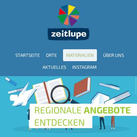
Direkt
zum
Inhalt
STARTSEITE
ORTE
MATERIALIEN
ÜBER UNS
Hauptnavigation
AKTUELLES
INSTAGRAM
REGIONALE
ANGEBOTE
ENTDECKEN