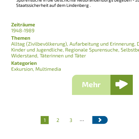
Staatssicherheit auf dem Lindenberg .
Zeiträume
1948-1989
Themen
Alltag (Zivilbevölkerung)
Aufarbeitung und Erinnerung
Kinder und Jugendliche
Regionale Spurensuche
Selbstb
Widerstand
Täterinnen und Täter
Kategorien
Exkursion
Multimedia
Mehr
…
Aktuelle
1
Seite
2
Seite
3
Seitennummerierung
Seite