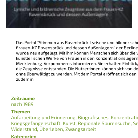
Das Portal "Stimmen aus Ravenbrück. Lyrische und bildnerisc
Frauen-KZ Ravensbrück und dessen Außenlagern" der Berliner
wurde neu aufgelegt. Mit ihm können Menschen sich über die v
künstlerischen Werke von Frauen in den Konzentrationslage
Mecklenburg-Vorpommerns informieren. Sie erhalten Einblick
die Zeugnisse entstanden. Die Nutzer:innen können sich von 
ohne überwältigt zu werden. Mit dem Portal eröffnet sich den
zudem in
Zeiträume
nach 1989
Themen
Aufarbeitung und Erinnerung
Biografisches
Konzentrati
Kriegsgefangenschaft
Kunst
Regionale Spurensuche
S
Widerstand
Überleben
Zwangsarbeit
Kategorien