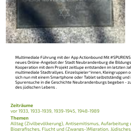
Multimediale Führung mit der App Actionbound Mit #SPURENSU
neues Online-Angebot der Stadt Neubrandenburg die Bildungsl
Kooperation mit dem Projekt zeitlupe entstanden im letzten Ja
multimediale Stadtrallyes. Einzelspieler*innen, Kleingruppen
sich nun mit einem Smartphone oder Tablet selbstständig und i
Spurensuche in die Geschichte Neubrandenburgs begeben - zu
des jüdischen Lebens .
Zeiträume
vor 1933
1933-1939
1939-1945
1948-1989
Themen
Alltag (Zivilbevölkerung)
Antisemitismus
Aufarbeitung 
Biografisches
Flucht und (Zwangs-)Migration
Jüdische