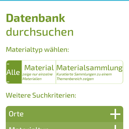
Datenbank
durchsuchen
Materialtyp wählen:
-
Material
Materialsammlung
Alle
zeige nur einzelne
Kuratierte Sammlungen zu einem
-
Materialien
Themenbereich zeigen
Weitere Suchkriterien:
Orte
Domjüch-Neustrelitz – Heil- und