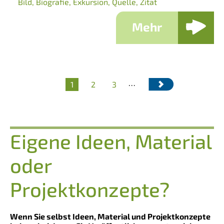
Bild
Biografie
Exkursion
Quelle
Zitat
Mehr
…
Aktuelle
1
Seite
2
Seite
3
Seitennummerierung
Seite
Eigene Ideen, Material
oder
Projektkonzepte?
Wenn Sie selbst Ideen, Material und Projektkonzepte