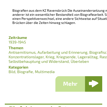
Biografien aus dem KZ Ravensbrück Die Auseinandersetzung 
anderer ist ein wesentlicher Bestandteil von Biografiearbeit. S
einen Perspektivenwechsel, eine andere Sichtweise auf Situa
Brücken über die Zeiten hinweg schlagen.
Zeiträume
1939-1945
Themen
Antisemitismus
Aufarbeitung und Erinnerung
Biografis
Konzentrationslager
Krieg
Kriegsende
Lageralltag
Ras
Selbstbehauptung und Widerstand
Überleben
Kategorien
Bild
Biografie
Multimedia
Mehr