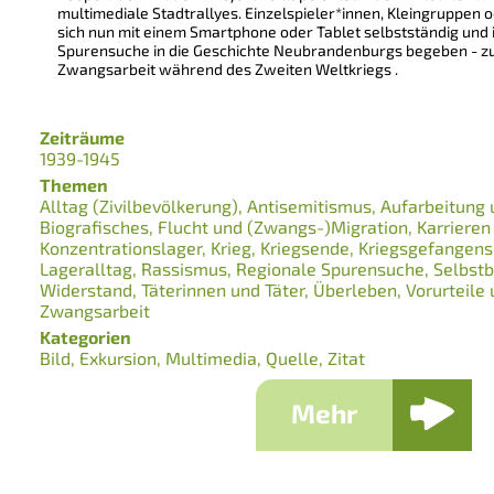
multimediale Stadtrallyes. Einzelspieler*innen, Kleingruppen
sich nun mit einem Smartphone oder Tablet selbstständig und i
Spurensuche in die Geschichte Neubrandenburgs begeben - zu
Zwangsarbeit während des Zweiten Weltkriegs .
Zeiträume
1939-1945
Themen
Alltag (Zivilbevölkerung)
Antisemitismus
Aufarbeitung 
Biografisches
Flucht und (Zwangs-)Migration
Karrieren
Konzentrationslager
Krieg
Kriegsende
Kriegsgefangens
Lageralltag
Rassismus
Regionale Spurensuche
Selbst
Widerstand
Täterinnen und Täter
Überleben
Vorurteile
Zwangsarbeit
Kategorien
Bild
Exkursion
Multimedia
Quelle
Zitat
Mehr