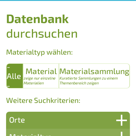
Datenbank
durchsuchen
Materialtyp wählen:
-
Material
Materialsammlung
Alle
zeige nur einzelne
Kuratierte Sammlungen zu einem
-
Materialien
Themenbereich zeigen
Weitere Suchkriterien:
Orte
Domjüch-Neustrelitz – Heil- und