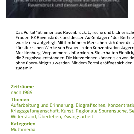
Das Portal "Stimmen aus Ravenbrück. Lyrische und bildnerisc
Frauen-KZ Ravensbrück und dessen Außenlagern" der Berliner
wurde neu aufgelegt. Mit ihm können Menschen sich über die v
künstlerischen Werke von Frauen in den Konzentrationslage
Mecklenburg-Vorpommerns informieren. Sie erhalten Einblick
die Zeugnisse entstanden. Die Nutzer:innen können sich von 
ohne überwältigt zu werden. Mit dem Portal eröffnet sich den
zudem in
Zeiträume
nach 1989
Themen
Aufarbeitung und Erinnerung
Biografisches
Konzentrati
Kriegsgefangenschaft
Kunst
Regionale Spurensuche
S
Widerstand
Überleben
Zwangsarbeit
Kategorien
Multimedia