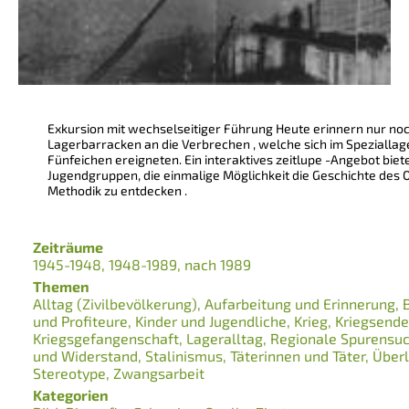
Exkursion mit wechselseitiger Führung Heute erinnern nur no
Lagerbarracken an die Verbrechen , welche sich im Speziallag
Fünfeichen ereigneten. Ein interaktives zeitlupe -Angebot biet
Jugendgruppen, die einmalige Möglichkeit die Geschichte des 
Methodik zu entdecken .
Zeiträume
1945-1948
1948-1989
nach 1989
Themen
Alltag (Zivilbevölkerung)
Aufarbeitung und Erinnerung
und Profiteure
Kinder und Jugendliche
Krieg
Kriegsende
Kriegsgefangenschaft
Lageralltag
Regionale Spurensu
und Widerstand
Stalinismus
Täterinnen und Täter
Über
Stereotype
Zwangsarbeit
Kategorien