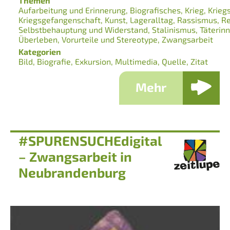
Themen
Aufarbeitung und Erinnerung
Biografisches
Krieg
Krieg
Kriegsgefangenschaft
Kunst
Lageralltag
Rassismus
Re
Selbstbehauptung und Widerstand
Stalinismus
Täterin
Überleben
Vorurteile und Stereotype
Zwangsarbeit
Kategorien
Bild
Biografie
Exkursion
Multimedia
Quelle
Zitat
Mehr
#SPURENSUCHEdigital
– Zwangsarbeit in
Neubrandenburg