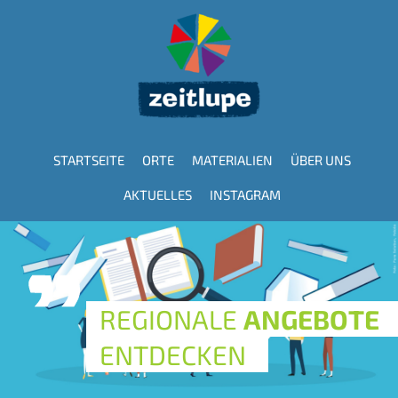
Direkt
zum
Inhalt
STARTSEITE
ORTE
MATERIALIEN
ÜBER UNS
Hauptnavigation
AKTUELLES
INSTAGRAM
REGIONALE
ANGEBOTE
ENTDECKEN