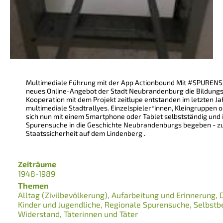
Multimediale Führung mit der App Actionbound Mit #SPURENSU
neues Online-Angebot der Stadt Neubrandenburg die Bildungsl
Kooperation mit dem Projekt zeitlupe entstanden im letzten Ja
multimediale Stadtrallyes. Einzelspieler*innen, Kleingruppen
sich nun mit einem Smartphone oder Tablet selbstständig und i
Spurensuche in die Geschichte Neubrandenburgs begeben - zu
Staatssicherheit auf dem Lindenberg .
Zeiträume
1948-1989
Themen
Alltag (Zivilbevölkerung)
Aufarbeitung und Erinnerung
Kinder und Jugendliche
Regionale Spurensuche
Selbstb
Widerstand
Täterinnen und Täter