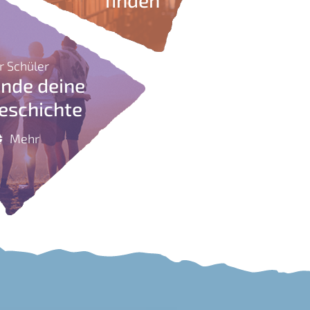
finden
r Schüler
inde deine
eschichte
Mehr