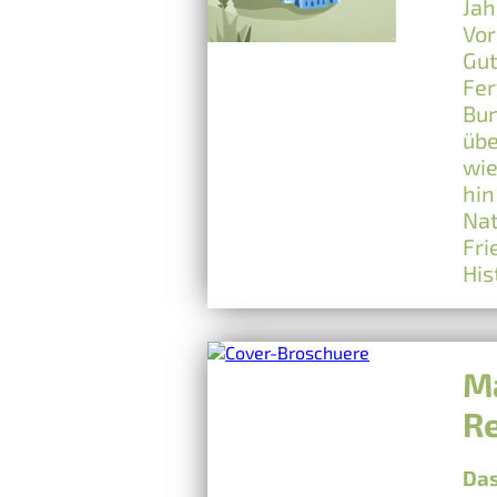
Jah
Vor
Gut
Fer
Bun
übe
wie
hin
Nat
Fri
His
Ma
Re
Das