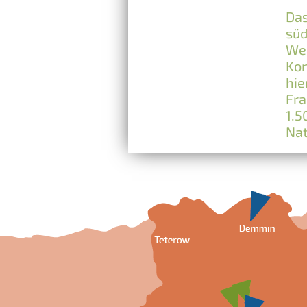
Das
süd
Wel
Kon
hie
Fra
1.5
Nat