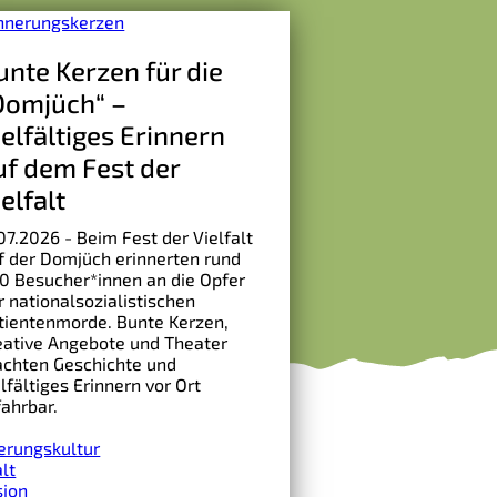
unte Kerzen für die
Domjüch“ –
ielfältiges Erinnern
uf dem Fest der
ielfalt
.07.2026 - Beim Fest der Vielfalt
f der Domjüch erinnerten rund
0 Besucher*innen an die Opfer
r nationalsozialistischen
tientenmorde. Bunte Kerzen,
eative Angebote und Theater
chten Geschichte und
elfältiges Erinnern vor Ort
fahrbar.
erungskultur
alt
sion