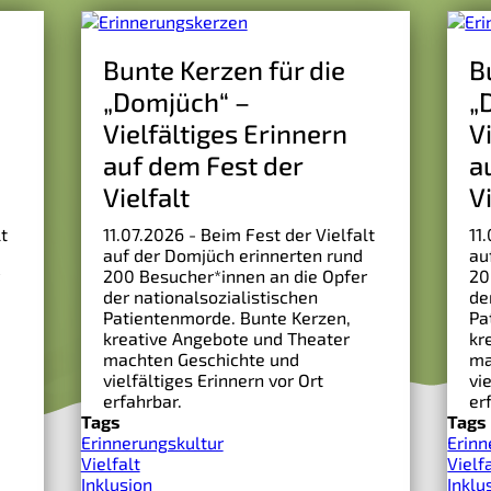
Bunte Kerzen für die
B
„Domjüch“ –
„
Vielfältiges Erinnern
V
auf dem Fest der
a
Vielfalt
V
t
11.07.2026 - Beim Fest der Vielfalt
11
auf der Domjüch erinnerten rund
au
200 Besucher*innen an die Opfer
20
der nationalsozialistischen
de
Patientenmorde. Bunte Kerzen,
Pa
kreative Angebote und Theater
kr
machten Geschichte und
ma
vielfältiges Erinnern vor Ort
vi
erfahrbar.
er
Tags
Tags
Erinnerungskultur
Erinn
Vielfalt
Vielf
Inklusion
Inklu