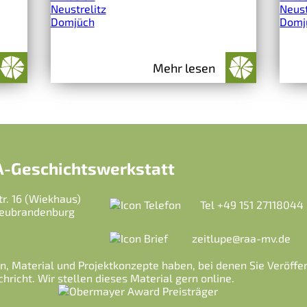
Neustrelitz
Neust
Domjüch
Domj
Mehr lesen
AA-Geschichtswerkstatt
tr. 16 (Wiekhaus)
Tel
+49 151 27118044
eubrandenburg
zeitlupe@raa-mv.de
n, Material und Projektkonzepte haben, bei denen Sie Veröffe
hricht. Wir stellen dieses Material gern online.