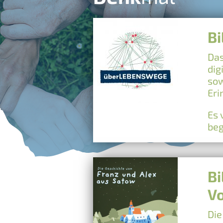
B
Das
dig
sow
Er
Es 
beg
Bi
V
Die