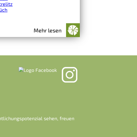
relitz
üch
Mehr lesen
ntlichungspotenzial sehen, freuen