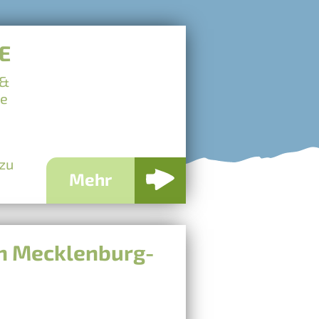
E
 &
le
 zu
Mehr
in Mecklenburg-